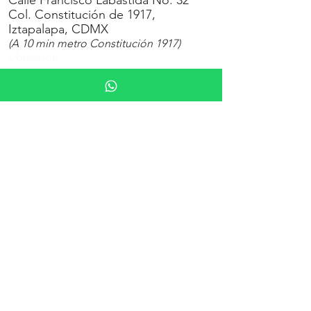
Calle Francisco Labastida No. 32
Col. Constitución de 1917,
Iztapalapa, CDMX
(A 10 min metro Constitución
1917)
Ubicación
ALBERCAS de REHABILITACIÓN
SEDE
PROGRESISTA
:
Viernes
10 y 11am o 12 y 1pm
Francisco I. Madero 137
Col. Progresista, Iztapalapa CDMX
Ubicación
SEDE
SAN MIGUEL
:
Sábados y Domingos
7 am
Calle Andrés Tutino No. 25B
Col. Barrio San Miguel Iztapalapa,
CDMX, CP 09360
Ubicación
NUESTRA APP