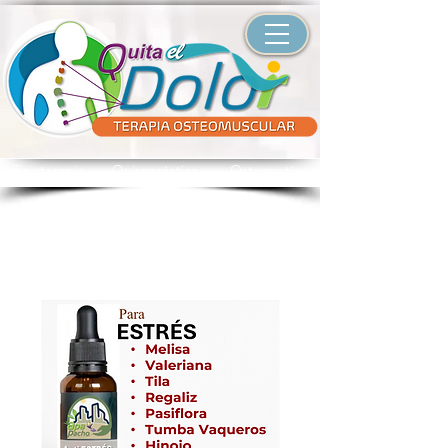
Fisioterapia Quiropráctica Osteopatía
Inicio
All Products
Anti-Estrés