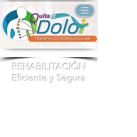
Fisioterapia Quiropráctica Osteopatía
REHABILITACIÓN
Eficiente y Segura