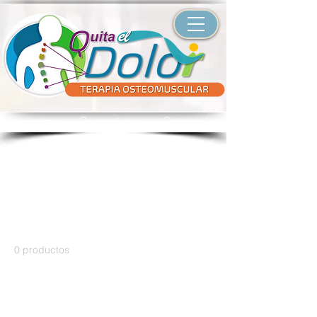
Fisioterapia Quiropráctica Osteopatía
Inicio
POMADAS Y UNGÜENTOS
POMADAS Y
UNGÜENTOS
0 productos