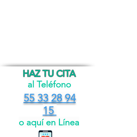
Todavía no hay ningún
producto...
Puedes elegir una categoría diferente para
seguir comprando.
HAZ TU CITA​
al Teléfono
55 33 28 94
15
o aquí en Línea