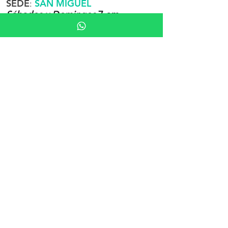
SEDE
SAN MIGUEL
:
Sábados y Domingos
7 am
Calle Andrés Tutino No. 25B
Col. Barrio San Miguel Iztapalapa,
CDMX, CP 09360
Ubicación
NUESTRA APP
https://www.jotform.com/app/25180
8640604859?
utm_source=jotform_pwa